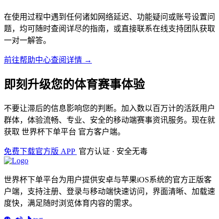
在使用过程中遇到任何诸如网络延迟、功能疑问或账号设置问
题，均可随时查阅详尽的指南，或直接联系在线支持团队获取
一对一解答。
前往帮助中心查阅详情 →
即刻升级您的体育赛事体验
不要让滞后的信息影响您的判断。加入数以百万计的活跃用户
群体，体验流畅、专业、安全的移动端赛事资讯服务。现在就
获取 世界杯下单平台 官方客户端。
免费下载官方版 APP
官方认证 · 安全无毒
世界杯下单平台为用户提供安卓与苹果iOS系统的官方正版客
户端，支持注册、登录与移动端快速访问，界面清晰、加载速
度快，满足随时浏览体育内容的需求。