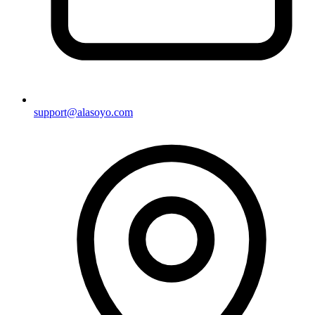
support@alasoyo.com