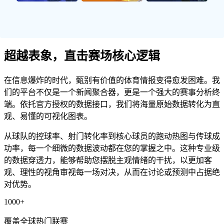
专业级赛事引擎
超越表象，直击赛场核心逻辑
在信息爆炸的时代，甄别有价值的体育情报变得愈发困难。我
们的平台不仅是一个新闻聚合器，更是一个强大的赛事分析终
端。依托官方授权的数据接口，我们将海量原始数据转化为直
观、易懂的可视化图表。
从球队的控球率、射门转化率到核心球员的跑动热图与传球成
功率，每一个细微的数据波动都在您的掌握之中。这种专业级
的数据穿透力，能够帮助您摆脱主观情绪的干扰，以更加客
观、理性的视角审视每一场对决，从而在讨论或预测中占据绝
对优势。
1000+
覆盖全球热门联赛