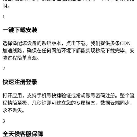
阻。
1
一键下载安装
选择适配您设备的系统版本，点击下载。我们提供多条CDN
加速线路，确保在任何网络环境下都能实现秒级下载完毕，安
装过程简单直观。
2
快速注册登录
打开应用，支持手机号快捷验证或常规账号密码注册。整个流
程精简至极，几秒钟即可建立您的专属档案，数据云端同步，
永不丢失。
3
全天候客服保障