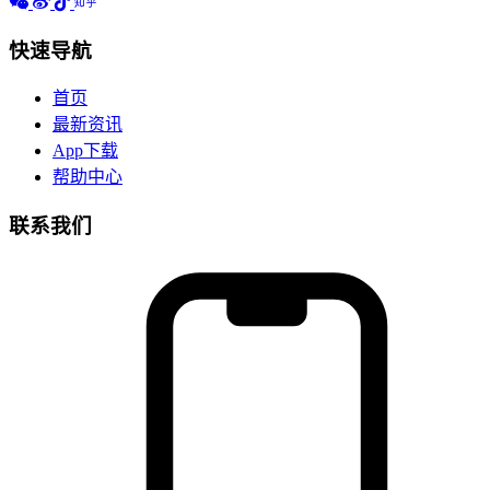
快速导航
首页
最新资讯
App下载
帮助中心
联系我们